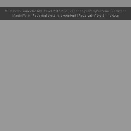
© Cestovní kancelář AGL travel 2017-2021, Všechna práva vyhrazena | Realizace
MagicWare |
Redakční systém is>content
|
Rezervační systém is>tour