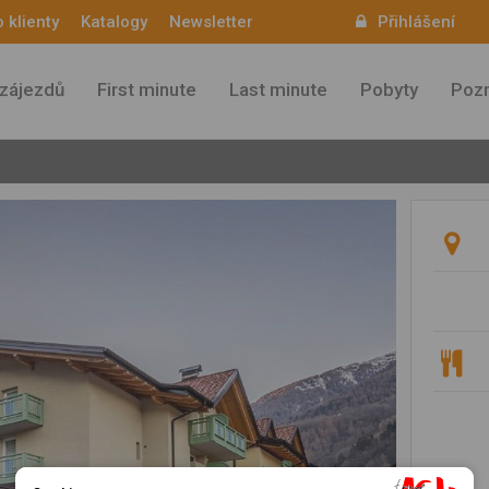
 klienty
Katalogy
Newsletter
Přihlášení
Aktuality
zájezdů
First minute
Last minute
Pobyty
Pozn