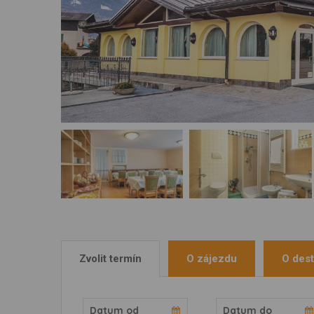
Zvolit termín
O zájezdu
O dest