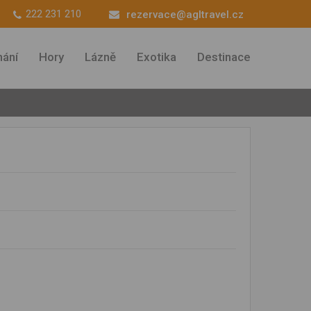
222 231 210
rezervace@agltravel.cz
ání
Hory
Lázně
Exotika
Destinace