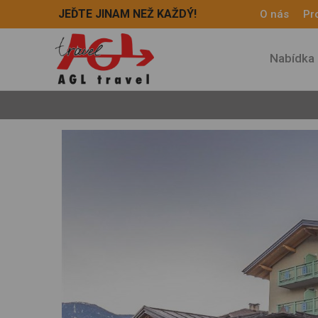
JEĎTE JINAM NEŽ KAŽDÝ!
O nás
Pro
Nabídka 