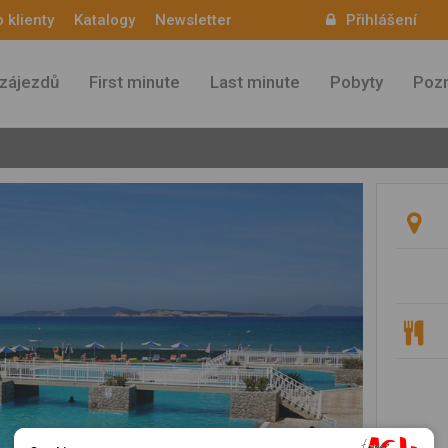
 klienty
Katalogy
Newsletter
Přihlášení
Aktuality
zájezdů
First minute
Last minute
Pobyty
Pozn