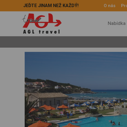
JEĎTE JINAM NEŽ KAŽDÝ!
O nás
Pro
Nabídka 