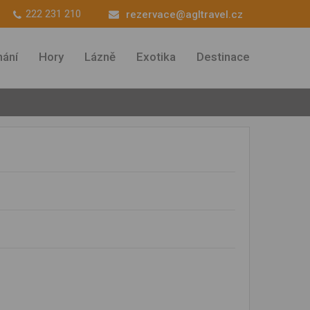
222 231 210
rezervace@agltravel.cz
ání
Hory
Lázně
Exotika
Destinace