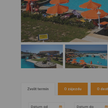
Zvolit termín
O zájezdu
O dest