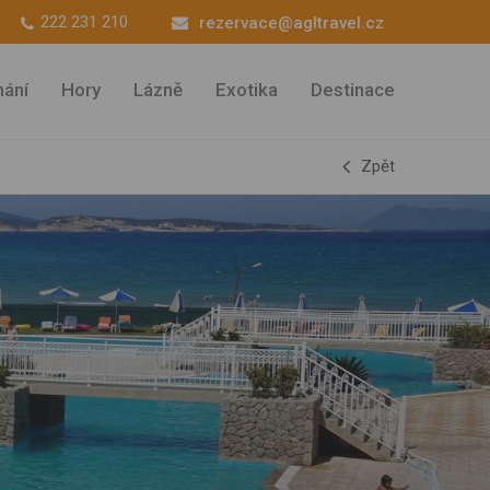
222 231 210
rezervace@agltravel.cz
ání
Hory
Lázně
Exotika
Destinace
Zpět