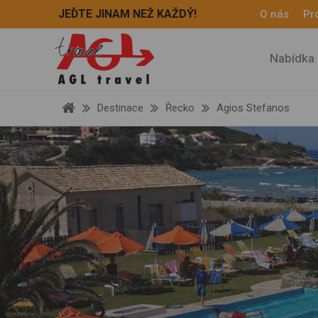
JEĎTE JINAM NEŽ KAŽDÝ!
O nás
Pro
Nabídka 
Destinace
Řecko
Agios Stefanos