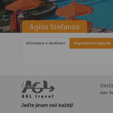
Agios Stefanos
Informace o destinaci
Doporučené zájezdy
Desti
Itálie
Ř
Jeďte jinam než každý!