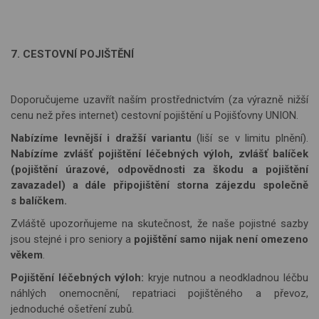
7. CESTOVNÍ POJIŠTĚNÍ
Doporučujeme uzavřít naším prostřednictvím (za výrazně nižší
cenu než přes internet) cestovní pojištění u Pojišťovny UNION.
Nabízíme levnější i dražší variantu
(liší se v limitu plnění).
Nabízíme zvlášť pojištění léčebných výloh, zvlášť balíček
(pojištění úrazové, odpovědnosti za škodu a pojištění
zavazadel) a dále připojištění storna zájezdu společně
s balíčkem.
Zvláště upozorňujeme na skutečnost, že naše pojistné sazby
jsou stejné i pro seniory a
pojištění samo nijak není omezeno
věkem
.
Pojištění léčebných výloh:
kryje nutnou a neodkladnou léčbu
náhlých onemocnění, repatriaci pojištěného a převoz,
jednoduché ošetření zubů.