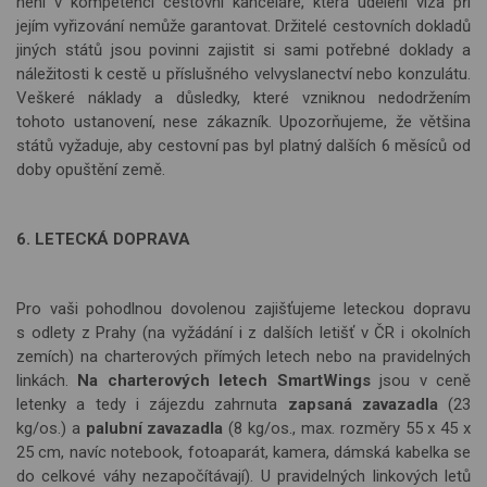
není v kompetenci cestovní kanceláře, která udělení víza při
jejím vyřizování
nem
ůže garantovat. Držitelé cestovních dokladů
jiných států jsou povinni zajistit si sami potřebné doklady a
náležitosti k cestě u příslušného velvyslanectví nebo konzulátu.
Veškeré náklady a důsledky, které vzniknou nedodržením
tohoto ustanovení, nese zák
azn
ík. Upozorňujeme, že většina
států vyžaduje, aby cestovní pas byl platný dalších 6 měsíců od
doby opuštění země.
6. LETECKÁ DOPRAVA
Pro vaši pohodlnou dovolenou zajišťujeme leteckou dopravu
s odlety z Prahy (na vyžádání i z dalších letišť v ČR i okolních
zemích) na charterových přímých letech nebo na pravidelných
linkách.
Na charterových letech SmartWings
jsou v ceně
letenky a tedy i zájezdu zahrnuta
zapsaná zavazadla
(23
kg/os.) a
palubní zavazadla
(8 kg/os., max. rozměry 55 x 45 x
25 cm, navíc notebook, fotoaparát, kamera, dámská kabelka se
do celkové váhy nezapočítávají). U pravidelných linkových letů