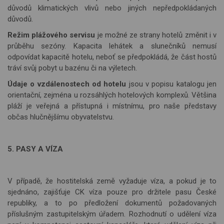
důvodů klimatických vlivů nebo jiných nepředpokládaných
důvodů.
Režim plážového servisu
je možné ze strany hotelů změnit i v
průběhu sezóny. Kapacita lehátek a slunečníků nemusí
odpovídat kapacitě hotelu, neboť s
e p
ředpokládá, že část hostů
tráví svůj pobyt u bazénu či na výletech.
Údaje o vzdálenostech od hotelu
jsou v popisu katalogu jen
orientační, zejména u rozsáhlých hotelových komplexů. Většina
pláží je veřejná a přístupná i místnímu, pro naše předs
tavy
občas hlučnějšímu obyvatelstvu.
5. PASY A VÍZA
V případě, že hostitelská země vyžaduje víza, a pokud je to
s
jedn
áno, zajišťuje CK víza pouze pro držitele pasu České
republiky, a to po předložení dokumentů požadovaných
příslušným zastupitelským úřadem. Rozhodnutí o udělení víza