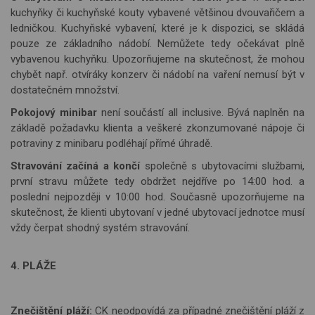
kuchyňky či kuchyňské kouty vybavené většinou dvouvařičem a
ledničkou. Kuchyňské vybavení, které je k dispozici, se skládá
pouze ze základního nádobí. Nemůžete tedy očekávat plně
vybavenou kuchyňku. Upozorňu
jeme na skute
čnost, že mohou
chybět např. otvíráky konzerv či nádobí na vaření nemusí být v
dostatečném množství.
Pokojový minibar
není součástí all inclusive. Bývá naplněn na
základě požadavku klienta a veškeré zkonzumované nápoje či
potraviny z minibaru
podl
éhají přímé úhradě.
Stravování začíná a končí
společně s ubytovacími sl
u
žbami,
první stravu můžete tedy obdržet nejdříve po 14:00 hod. a
poslední nejpozději v 10:00 hod. Současně upozorňujeme na
skutečnost, že klienti ubytovaní v jedné ubytovací jednotce musí
vždy čerpat shodný systém stravování.
4. PLÁŽE
Znečištění pláží:
CK neod
pov
ídá za případné znečištění pláží z