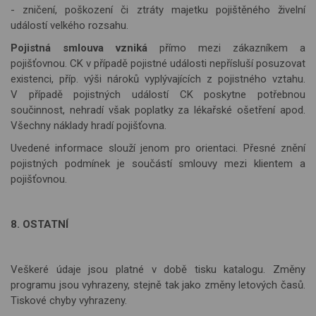
- zničení, poškození či ztráty majetku pojištěného živelní
událostí velkého rozsahu.
Pojistná smlouva vzniká
přímo mezi zákazníkem a
pojišťovnou. CK v případě pojistné události nepřísluší posuzovat
existenci, příp. výši nároků vyplývajících z pojistného vztahu.
V případě pojistných událostí CK poskytne potřebnou
součinnost, nehradí však poplatky za lékařské ošetření apod.
Všechny náklady hradí pojišťovna.
Uvedené informace slouží jenom pro orientaci. Přesné znění
pojistných podmínek je součástí smlouvy mezi klientem a
pojišťovnou.
8. OSTATNÍ
Veškeré údaje jsou platné v době tisku katalogu. Změny
programu jsou vyhrazeny, stejně tak jako změny letových časů.
Tiskové chyby vyhrazeny.