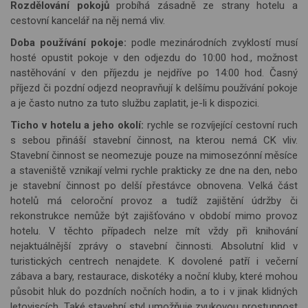
Rozdělování pokojů
probíhá zásadně ze strany hotelu a
cestovní kancelář na něj nemá vliv.
Doba používání pokoje:
podle mezinárodních zvyklostí musí
hosté opustit pokoje v den odjezdu do 10:00 hod., možnost
nastěhování v den příjezdu je nejdříve po 14:00 hod. Časný
příjezd či po
zdn
í odjezd neopravňují k delšímu používání pokoje
a je často nutno za tuto službu zaplatit, je-li k dispozici.
Ticho v hotelu a jeho okolí:
rychle se rozvíjející cestovní ruch
s sebou přináší stavební činnost, na kterou nemá CK vliv.
Stavební činnost se neomezuje pouze na mimosezónní měsíce
a staveniště
vznikaj
í velmi rychle prakticky ze dne na den, nebo
je stavební činnost po delší přestávce obnovena. Velká část
hotelů má celoroční provoz a tudíž zajištění údržby či
rekonstrukce nemůže být zajišťováno v období mimo provoz
hotelu. V těchto případech nelze
m
ít vždy při knihování
nejaktuálnější zprávy o stavební činnosti. Absolutní klid v
turistických centrech nenajdete. K dovolené patří i večerní
zábava a bary, restaurace, diskotéky a noční kluby, které mohou
působit hluk do pozdních nočních hodin, a to i v jinak klidných
letoviscích. Také stavební styl umožňuje zvukov
ou prostupnost