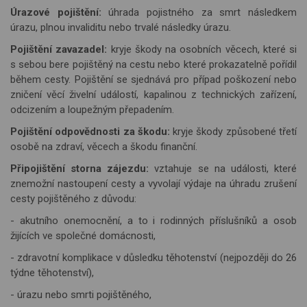
Úrazové pojištění:
úhrada pojistného za smrt následkem
úrazu, plnou invaliditu nebo trvalé následky úrazu.
Pojištění zavazadel:
kryje škody na osobních věcech, které si
s sebou bere pojištěný na cestu nebo které prokazatelně pořídil
během cesty. Pojištění se sjednává pro případ poškození nebo
zničení věcí živelní událostí, kapalinou z technických zařízení,
odcizením a loupežným přepadením.
Pojištění odpovědnosti za škodu:
kryje škody způsobené třetí
osobě na zdraví, věcech a škodu finanční.
Připojištění storna zájezdu:
vztahuje se na události, které
znemožní nastoupení cesty a vyvolají výdaje na úhradu zrušení
cesty pojištěného z důvodu:
- akutního onemocnění, a to i rodinných příslušníků a osob
žijících ve společné domácnosti,
- zdravotní komplikace v důsledku těhotenství (nejpozději do 26
týdne těhotenství),
- úrazu nebo smrti pojištěného,