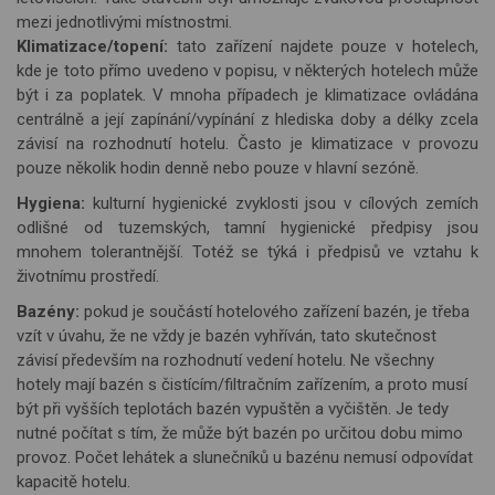
mezi jednotliv
ými místnostmi.
Klimatizace/topení:
tato zařízení najdete pouze v hotelech,
kde je toto přímo uvedeno v popisu, v některých hotelech může
být i za poplatek. V mnoha případech je klimatizace ovládána
centrálně a její zapínání/vypínání z hlediska doby a délky zcela
záv
is
í na rozhodnutí hotelu. Často je klimatizace v provozu
pouze několik hodin denně nebo pouze v hlavní sezóně.
Hygiena:
kulturní hygienické zvyklosti jsou v cílových zemích
odlišné od tuzemských, tamní hygienické předpisy jsou
mnohem tolerantnější. Totéž se týká i předpisů ve vztahu k
životnímu prostředí.
Bazény:
pokud je součástí hotelového zařízení bazén, je třeba
vzít v úvahu, že ne vždy je bazén vyhříván, tato skutečnost
závisí především na rozhodnutí vedení hotelu. Ne všechny
hotely mají bazén s čistícím/filtračním zařízením, a proto musí
být při vyšších teplotách bazén vypuštěn a vyčištěn. Je tedy
nutné počítat s tím, že může být bazén po určitou dobu mimo
provoz. Počet lehátek a slunečníků u bazénu nemusí odpovídat
kapacitě hotelu.