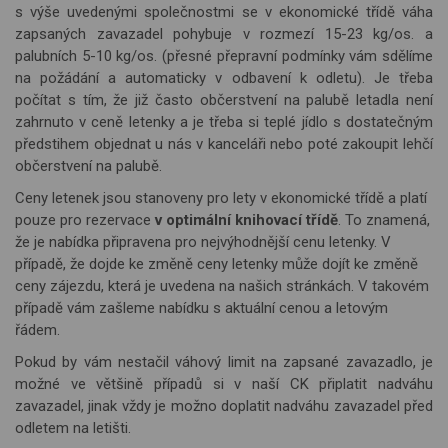
s výše uvedenými společnostmi se v ekonomické třídě váha
zapsaných zavazadel pohybuje v rozmezí 15-23 kg/os. a
palubních 5-10 kg/os. (přesné přepravní podmínky vám sdělíme
na požádání a automaticky v odbavení k odletu). Je třeba
počítat s tím, že již často občerstvení na palubě letadla není
zahrnuto v ceně letenky a je třeba si teplé jídlo s dostatečným
předstihem objednat u nás v kanceláři nebo poté zakoupit lehčí
občerstvení na palubě.
Ceny letenek jsou stanoveny pro lety v ekonomické třídě a platí
pouze pro rezervace
v optimální knihovací třídě
. To znamená,
že je nabídka připravena pro nejvýhodnější cenu letenky. V
případě, že dojde ke změně ceny letenky může dojít ke změně
ceny zájezdu, která je uvedena na našich stránkách. V takovém
případě vám zašleme nabídku s aktuální cenou a letovým
řádem.
Pokud by vám nestačil váhový limit na zapsané zavazadlo, je
možné ve většině případů si v naší CK připlatit nadváhu
zavazadel, jinak vždy je možno doplatit nadváhu zavazadel před
odletem na letišti.