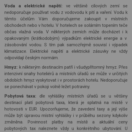
Voda a elektrické napětí:
v
e v
ětšině cílových zemí se
nedoporučuje používat vodu z vodovodu k pití a vaření. Vodu k
těmto účelům Vám doporučujeme zakoupit v místních
obchodech nebo v hotelu. V hotelech se solárním topením teče
občas vlažná voda. V některých zemích může docházet i k
opakovan
ým (krátkodobým) výpadkům elektrické energie a v
zásobování vodou. S tím pak samozřejmě souvisí i výpadek
klimatizace. Elektrické napětí a elektrické zásuvky ne vždy
odpovídají českým normám.
Hmyz:
k některým destinacím patří i všudypřítomný hmyz
. P
řes
intenzivní snahy hoteliérů a místních úřadů se může v určitých
obdobích hmyz vyskytovat i v prostorách hotelu. Nedoporučuje
se ponechávat v pokoji volně ležet potraviny.
Pobytová taxa:
dle vyhlášky místních úřadů se u většiny
destinací platí pobytová taxa, která je splatná na místě v
hotovosti v EUR. Upozorňujeme, že zavedení taxy a její výše
může být úpravou místní vyhlášky i v průběhu sezony kdykoliv
změněna. Povinnost platby na místě a aktuální ceny
pobytových tax naleznete vždy u konkrétního ubytování. U