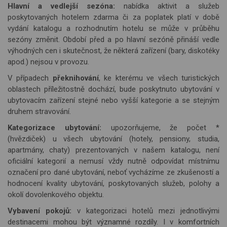
Hlavní a vedlejší sezóna:
nabídka aktivit a služeb
poskytovaných hotelem zdarma či za poplatek platí v době
vydání katalogu a rozhodnutím hotelu se může v průběhu
sezóny změnit. Období před a po hlavní sezóně přináší vedle
výhodných cen i skutečnost, že některá zařízení (bary, diskotéky
apod.) nejsou v provozu.
V případech
překnihování
, ke kterému ve všech turistických
oblastech příležitostně
doch
ází, bude poskytnuto ubytování v
ubytovacím zařízení stejné nebo vyšší kategorie a se stejným
druhem stravování.
Kategorizace ubytování:
upozorňujeme, že počet *
(hvězdiček) u všech ubytování (hotely, pensiony, studia,
apartmány, chaty) prezentovaných v našem katalogu, není
oficiální kategorií a nemusí vždy nutně odpovídat místnímu
označení pro dané ubytování, neboť vycházíme ze zkušeností a
hodnocení kvality ubytování, poskytovaných služeb, polohy a
okolí dovolenkového objektu.
Vybavení pokojů:
v kategorizaci hotelů mezi jednotlivými
destinacemi mohou být významné rozdíly. I v komfortních