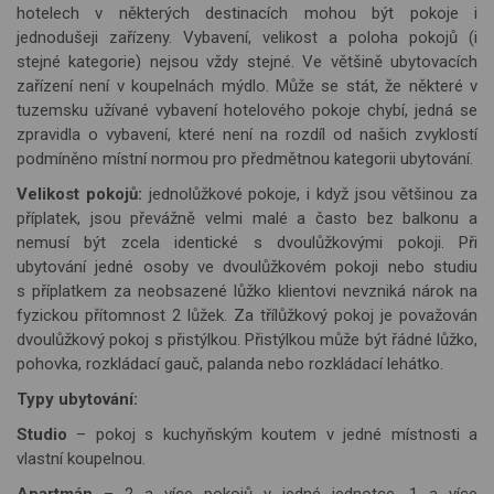
hotelech v některých destinacích mohou být pokoje i
jednodušeji zařízeny. Vybavení, velikost a
poloha pokoj
ů (i
stejné kategorie) nejsou vždy stejné. Ve většině ubytovacích
zařízení není v koupelnách mýdlo. Může se stát, že některé v
tuzemsku užívané vybavení hotelového pokoje chybí, jedná se
zpravidla o vybavení, které není na rozdíl od našich zvyk
lost
í
podmíněno místní normou pro předmětnou kategorii ubytování.
Velikost pokojů:
jednolůžkové pokoje, i když jsou většinou za
příplatek, jsou převážně velmi malé a často bez balkonu a
nemusí být zcela identické s dvoulůžkovými pokoji. Při
ubytování jedné osoby ve dvoulůžkovém pokoji nebo studiu
s příplatkem za neobsazené lůžko klientovi nevzniká nárok na
fyzickou přítomnost 2 lůžek. Za třílůžkový pokoj je považován
dvoulůžkový pokoj s přistýlkou. Přistýlkou může být řádné lůžko,
pohovka, rozkládací gauč, palanda nebo rozkládací lehátko.
Typy ubytování:
Studio
– pokoj s kuchyňským koutem v jedné místnosti a
vlastní koupelnou.