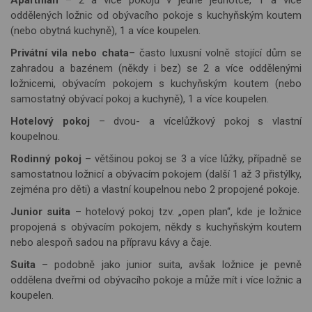
Apartmán
– 2 a více pokojů v jedné jednotce, 1 a více
oddělených ložnic od obývacího pokoje s kuchyňským koutem
(nebo obytná kuchyně), 1 a více koupelen.
Privátní vila
nebo chata
– často luxusní volně stojící dům se
zahradou a bazénem (někdy i bez) se 2 a více oddělenými
ložnicemi, obývacím pokojem s kuchyňským koutem (nebo
samostatný obývací pokoj a kuchyně), 1 a více koupelen.
Hotelový pokoj
– dvou- a vícelůžkový pokoj s vlastní
koupelnou.
Rodinný pokoj
– většinou pokoj se 3 a více lůžky, případně se
samostatnou ložnicí a obývacím pokojem (další 1 až 3 přistýlky,
zejména pro děti) a vlastní koupelnou nebo 2 propojené pokoje.
Junior suita
– hotelový pokoj tzv. „open plan“, kde je ložnice
propojená s obývacím pokojem, někdy s kuchyňským koutem
nebo alespoň sadou na přípravu kávy a čaje.
Suita
– podobně jako junior suita, avšak ložnice je pevně
oddělena dveřmi od obývacího pokoje a může mít i více ložnic a
koupelen.