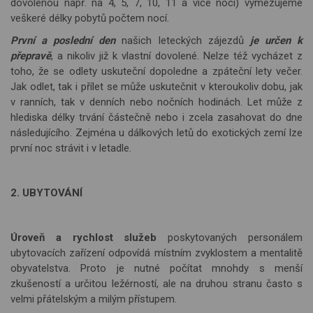
dovolenou např. na 4, 5, 7, 10, 11 a více nocí) vymezujeme
veškeré délky pobytů počtem nocí.
První a poslední den
našich leteckých zájezdů
je určen k
přepravě
, a nikoliv již k vlastní dovolené. Nelze též vycházet z
toho, že se odlety uskuteční dopoledne a zpáteční lety večer.
Jak odlet, tak i přílet se může uskutečnit v kteroukoliv dobu, jak
v ranních, tak v denních nebo nočních hodinách. Let může z
hlediska délky trvání částečně nebo i zcela zasahovat do dne
následujícího. Zejména u dálkových letů do exotických zemí lze
první noc strávit i v letadle.
2. UBYTOVÁNÍ
Úroveň a rychlost služeb
poskytovaných personálem
ubytovacích zařízení odpovídá místním zvykloste
m a mentalit
ě
obyvatelstva. Proto je nutné počítat mnohdy s menší
zkušeností a určitou ležérností, ale na druhou stranu často s
velmi přátelským a milým přístupem.