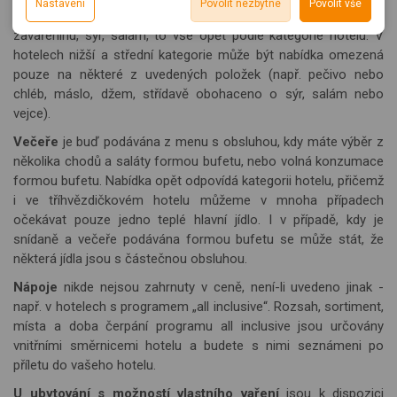
Nastavení
Povolit nezbytné
Povolit vše
Reklamní cookies používáme my nebo třetí strana k
možnost analýzy výkonu a optimalizace našeho webu.
pečivo, kávu, čaj, džus, různé sladké koláče, ovoce, vajíčka,
potřebám, méně užitečné nabídce či doporučení.
zobrazování relevantní reklamy nebo obsahu jak na našem
zavařeninu, sýr, salám, to vše opět podle kategorie hotelu. V
webu, tak na webech třetích stran. Díky tomu máme možnost
hotelech nižší a střední kategorie může být nabídka omezená
vytvářet profily založené na Vašich zájmech. Na základě
po
uze na n
ěkteré z uvedených položek (např. pečivo nebo
těchto informací není zpravidla možná bezprostřední
chléb, máslo, džem, střídavě obohaceno o sýr, salám nebo
identifikace uživatele. Bez vyjádření souhlasu, nedojde k
vejce).
zobrazování obsahu a reklam přizpůsobených Vašim
Večeře
je buď podávána z menu s obsluhou, kdy máte výběr z
zájmům.
několika chodů a saláty formou bufetu, nebo volná konzumace
formou bufetu. Nabídka opět odpovídá k
ategorii hotelu, p
řičemž
i ve tříhvězdičkovém hotelu můžeme v mnoha případech
očekávat pouze jedno teplé hlavní jídlo. I v případě, kdy je
snídaně a večeře podávána formou bufetu se může stát, že
některá jídla jsou s částečnou obsluhou.
Nápoje
nikde nejsou
zahrnuty v cen
ě, není-li uvedeno jinak -
např. v hotelech s programem „all inclusive“. Rozsah, sortiment,
místa a doba čerpání programu all inclusive jsou určovány
vnitřními směrnicemi hotelu a budete s nimi seznámeni po
příletu do vašeho hotelu.
U ubytování s možností vlastního vaření
jsou k dispozici